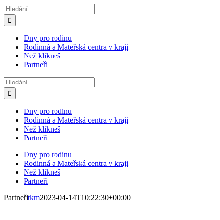
Přeskočit
Hledat:
na
obsah
Dny pro rodinu
Rodinná a Mateřská centra v kraji
Než klikneš
Partneři
Hledat:
Dny pro rodinu
Rodinná a Mateřská centra v kraji
Než klikneš
Partneři
Dny pro rodinu
Rodinná a Mateřská centra v kraji
Než klikneš
Partneři
Partneři
tkm
2023-04-14T10:22:30+00:00